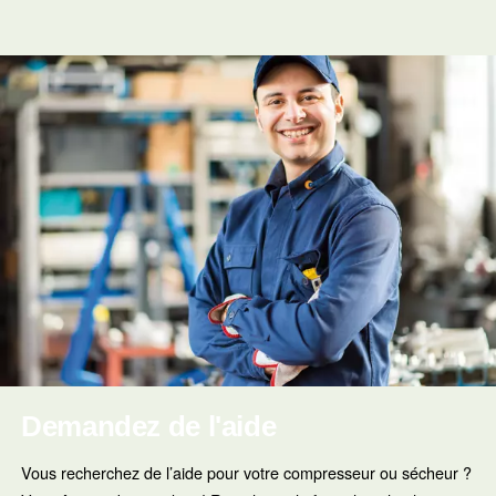
Selon la configuration,
il peut s’agir de contrôles de
diagnostic, d’évaluations des performances, de piè
rechange et d’actions de maintenance pour souteni
terme. L’objectif est simple : mainteni
l’efficacité à long
compresseur fiable, sûr et prêt à répondre à vos exigen
production quotidiennes.
En savoir plus sur notre garanti
Vous souhaitez en savoir plus sur notre garantie ? Télé
notre brochure et contactez nos experts dès aujourd’hui 