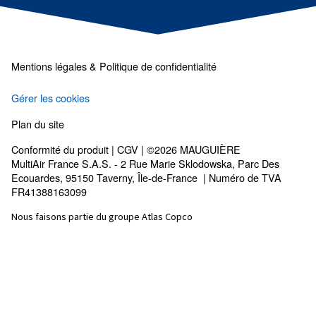
des
marques d'air comprimé les plus fiables
Mauguière est un pionnier dans le domaine
des
compresseurs à vis
, qui investit
dans
l'innovation
, dans le but d'
offrir la
technologie la plus récente
au sein de l'ind
des compresseurs.
Découvrez tout sur
la valeur et l'histoire de
Mauguière.
Produits
Vos besoins
Compresseurs à vis
Outils et solutions
Compresseurs à pistons
Applications
Compresseurs sans huile
Nos partenaires