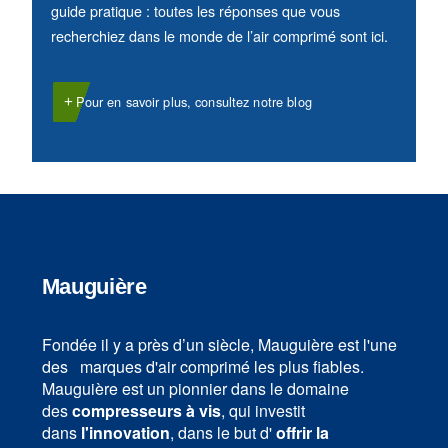
Il est essentiel de choisir un compresseur ada
votre exploitation. C’est pourquoi nous avons
développé un
guide simple qui explique
tou
avantages de l’utilisation de l’air comprimé
Accéder au guide de sélection !