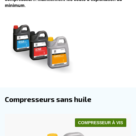
solutions conçues pour
porter la productivité et l’ef
à de nouveaux sommets. En garantis
opérationnelle
fonctionnement plus fluide et en réduisant le risque d
nos lubrifiants sont cruciaux pour
minimiser les temp
et
. Cela cond
améliorer la qualité de la production
opérations plus fiables et rentables, essentielles pour 
entreprises qui cherchent à maximiser les performanc
système d’air comprimé.
taillés sur mesure pour vos beso
Comprenant le rôle essentiel que jouent les lubrifiants
avons développé nos produits pour répondre aux bes
spécifiques de nos compresseurs. Ils garantissent le 
de votre équipement, nécessitant 
fonctionnement
d’outils supplémentaires pour les actions de mainten
lubrifiants, avec leurs formules uniques,
optimisent l
,
performances
prolongent la durée de vie du
et
compresseur
maintiennent les coûts d’exploita