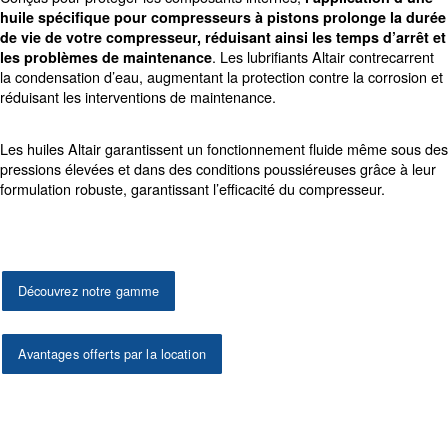
Augmentez vos économies
opérationnelles
La gamme Altair d’huiles pour compresseurs d’air est c
répondre à tous les besoins des compresseurs à pisto
Altair sont proposées dans différents produits qui diffèr
de formulation chimique et de viscosité. En fonction de v
compresseur à pistons, vous pouvez choisir une huile m
synthétique, avec un niveau de viscosité différent.
Conçus pour protéger les composants internes,
l’appli
huile spécifique pour compresseurs à pistons prol
de vie de votre compresseur, réduisant ainsi les tem
. Les lubrifiants Altair 
les problèmes de maintenance
la condensation d’eau, augmentant la protection contre l