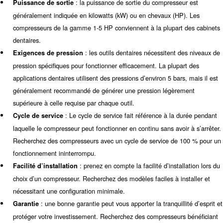
applications dentaires car ils garantissent que les instrume
propres et n’introduisent pas de contaminants pendant les 
nécessitent moins d’entretien et sont plus respectueux de
l’environnement.
: ces compresseurs sont conçu
Compresseurs silencieux
fonctionner silencieusement, ce qui les rend idéaux pour l
dentaires où les niveaux sonores doivent être faibles. Ils of
environnement confortable aux patients et aux professionn
Fonctionnalités clés à prendre en
Lors du choix d’un compresseur d’air dentaire, il est impo
compte de plusieurs caractéristiques clés pour vous ass
sélectionner la meilleure option pour votre cabinet. Ils so
: la qualité de la sortie d’air est
Qualité de la sortie d’air