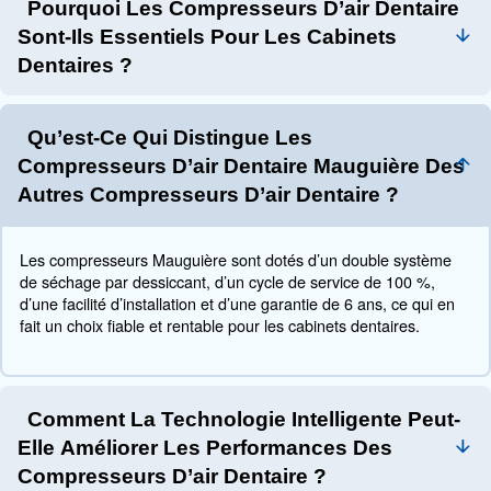
puissance de vos outils et applications.
Une installation et une maintenance correctes sont cruci
garantir la longévité et les performances des compresseu
dentaire. Lors de l’installation d’un compresseur, il est i
choisir un emplacement propre et central à proximité de
opératoires pour prendre en charge efficacement plusie
interventions chirurgicales. Éviter les zones humides ou 
pour éviter d’endommager le compresseur.
Un entretien régulier est essentiel pour maintenir le co
parfait état. Cela inclut le contrôle et le remplacement des
l’inspection du compresseur à la recherche de signes d’
dommages et la garantie que l’alimentation en air reste 
sèche. Investir à l’avance dans un compresseur de haute
permettre de réaliser des économies à long terme et d’a
soins aux patients en garantissant une alimentation en a
fiable pour les procédures dentaires.