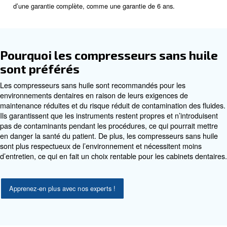
garantir que les procédures dentaires sont effectuées de m
efficace. Recherchez des compresseurs qui fournissent de l
sec avec un minimum de contaminants.
: la puissance de sortie du compress
Puissance de sortie
généralement indiquée en kilowatts (kW) ou en chevaux (
compresseurs de la gamme 1-5 HP conviennent à la plupar
dentaires.
: les outils dentaires nécessitent
Exigences de pression
pression spécifiques pour fonctionner efficacement. La plu
applications dentaires utilisent des pressions d’environ 5 ba
généralement recommandé de générer une pression légè
supérieure à celle requise par chaque outil.
: Le cycle de service fait référence à la
Cycle de service
laquelle le compresseur peut fonctionner en continu sans av