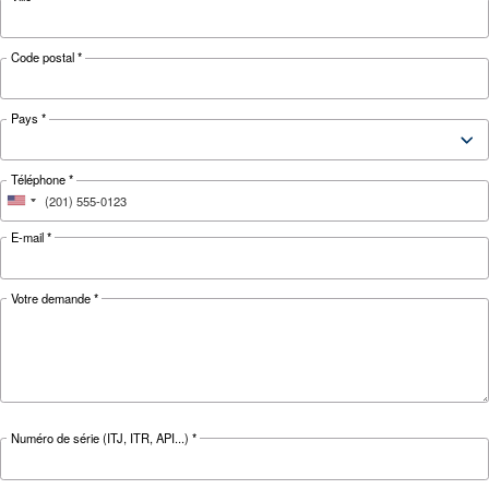
CONNAÎTRE L’AIR COMPRIMÉ
Compresseur d’air motoris
électrique : lequel choisir 
Guide des compresseurs d’air électriques : déc
les avantages, comparez les compresseurs diese
compresseurs de gaz naturel et optimisez la ge
des condensats des compresseurs d’air.