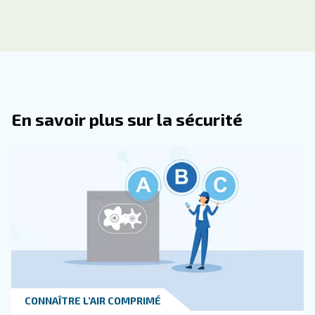
Les compresseurs Mauguière sont dotés d’un double
de séchage par dessiccant, d’un cycle de service de 
d’une facilité d’installation et d’une garantie de 6 ans,
fait un choix fiable et rentable pour les cabinets denta
Comment La Technologie Intelligent
Elle Améliorer Les Performances Des
Compresseurs D’air Dentaire ?
Quels Facteurs Doivent Être Pris En
Compte Lors Du Choix D’un Compre