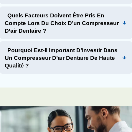
Contactez un expert en locatio
Les compresseurs d’air dentaire sont des composants e
les cabinets dentaires, fournissant la puissance nécessai
fonctionner les pièces à main dentaires et autres outils. 
d’un compresseur d’air dentaire, il est important de teni
facteurs tels que la qualité de la sortie d’air, la puissance
exigences de pression, cycle de service, facilité d’installa
et fonctionnalités technologiques intelligentes.
Investir dans un compresseur de haute qualité peut entr
économies à long terme et améliorer les soins aux patie
garantissant une alimentation en air constante et fiable 
procédures dentaires. Mauguière propose une gamme 
compresseurs d’air spécialement conçus pour les applic
dentaires, garantissant des soins aux patients sûrs, conf