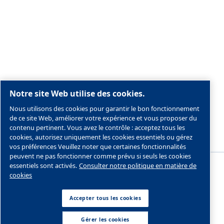
Mentions légales & Politique de confidentialité
Gérer les cookies
Plan du site
Conformité du produit
|
CGV
| ©2026 MAUGUIÈRE
MultiAir France S.A.S. - 2 Rue Marie Sklodowska, Pa
Ecouardes, 95150 Taverny, Île-de-France | Numéro 
FR41388163099