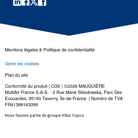
Obtenez des conseils personna
Vous avez encore des questions ? Notre expert est prêt 
comprendre tout cela et à vous guider vers la meilleure s
Écrivez à un expert dès aujourd’hui – Obtenez les 
vous avez besoin.
Prénom
*
Nom
*
Société
*
Ville
*