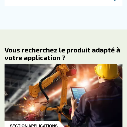
CONNAÎTRE L’AIR COMPRIMÉ
Pourquoi le refroidisseme
des compresseurs est
important : avantages clés
systèmes et conseils
d’entretien
Découvrez tout ce qu’il faut savoir sur le
refroidissement des compresseurs, y compris l
systèmes refroidis par air et par eau, les refroi
finaux. Garantir des performances et une longé
optimales.