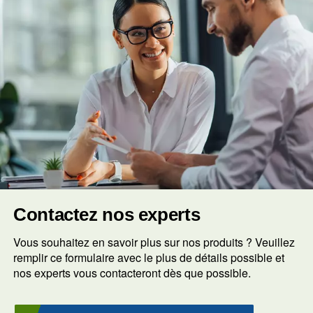
Pourquoi La Pureté De L’air Compri
Elle Importante Dans L’industrie
Pharmaceutique ?
En Quoi Les Compresseurs D’air Sa
Huile Diffèrent-Ils Des Compresseurs 
Standard ?
Les compresseurs d’air sans huile utilisent d’autres t
d’étanchéité, de refroidissement et de lubrification po
empêcher l’huile d’entrer en contact avec l’air compr
garantit un niveau supérieur de pureté de l’air, ce qui
idéaux pour les applications dans des industries telle
l’industrie pharmaceutique où la propreté est primordi