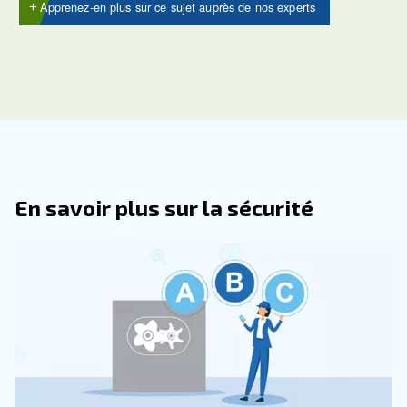
Quelles Sont Les Applications Cour
Des Compresseurs D’air Sans Huile 
L’industrie Pharmaceutique ?
Comment Sont Entretenus Les
Compresseurs D’air Dans L’industrie
Pharmaceutique ?
Quels Sont Les Avantages De L’utili
De Compresseurs D’air Dans L’indust