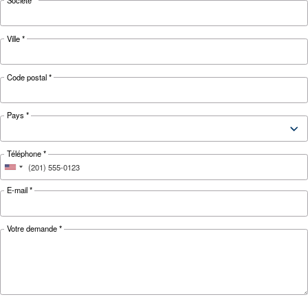
CONNAÎTRE L’AIR COMPRIMÉ
Compresseur d’air motoris
électrique : lequel choisir 
Guide des compresseurs d’air électriques : déc
les avantages, comparez les compresseurs diese
compresseurs de gaz naturel et optimisez la ge
des condensats des compresseurs d’air.