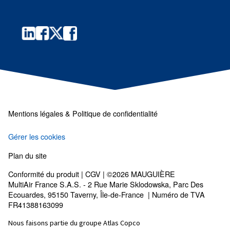
vous avez besoin.
Prénom
*
Nom
*
Société
*
Ville
*
Code postal
*
Pays
*