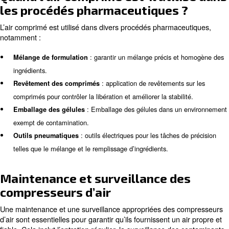
Normes ISO pour la pureté de l’a
comprimé
La norme ISO 8573-1:2010 classe la qualité de l’air co
fonction de la concentration de particules, d’huile et d’ea
classes de pureté sont requises pour différentes applicat
garantissant que l’air utilisé dans les procédés pharmac
répond aux normes nécessaires en matière de sécurité et 
Comparaison des compresseurs ro
vis sans huile et à bain d’huile
Alors que les compresseurs sans huile sont couramment
production pharmaceutique, les compresseurs rotatifs à 
d’huile avec filtration haute efficacité peuvent également
option rentable et fiable. Le choix entre les deux dépend
tels que le coût, la fiabilité et les exigences spécifiques d