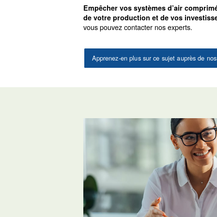
Pourcentage total de fuite =
Pour que votre système soit ef
production est arrêtée.
Trois consei
d’air
Il existe plusieurs façons de
fuites :
: si
Écoutez attentivement
vo
Observez attentivement:
: un détecteur à ult
Mesure