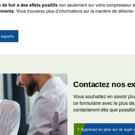
 [(T1*100)]/[(T1+T2)]
ficace et sans pertes, le pourcentage total de fuite doit 
ls pour détecter les fu
 détecter les fuites dans votre système de compresseur d
 vous entendez des sifflements, vous avez probablement trouvé 
s appareils peuvent présenter de petits trous que vous pouvez 
rasons spécifique peut vérifier systématiquement l’ensemble de vo