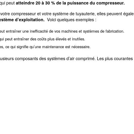
 pires ennemis auxquels votre compresseur et l’ensemble
que les fuites ne concernent qu’un seul compresseur, vous 
quel point une fuite d’air peut apparaître et commen
système d’air comprimé peuvent apparaître à tout moment.
, qui peut
uction d’air
atteindre 20 à 30 % de la pui
imé affectent votre compresseur et votre système de tuy
Voici quelques e
e de votre système d’exploitation.
, qui peut entraîner une inefficacité de vos machines 
 système
, ce qui peut entraîner des coûts plus élevés et inutil
mpresseur
inutiles, ce qui signifie qu’une maintenance est néce
ionnement