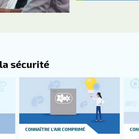
non seuleme
r comprimé de fuir a des effets positifs
. Vous trouverez plus d’informations
vos investissements
perts.
t auprès de nos experts
Co
Vou
ce 