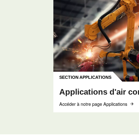
CONNAÎTRE L’AIR COMP
Qualité de l’ai
comprimé : ce
devez savoir
La qualité de l’air comp
classes ISO, méthodes d’
la gestion des condensa