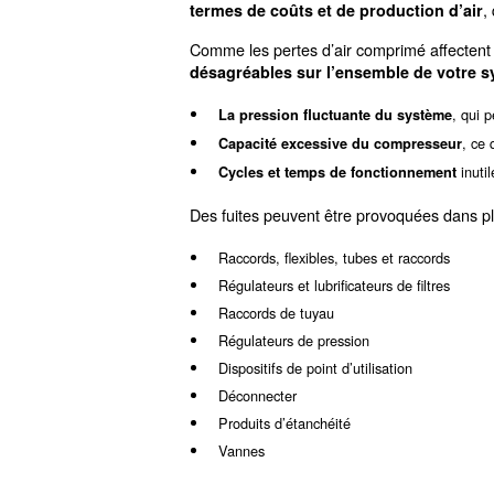
Accueil
Blog
Une fuite d’air est l’un des
cycle de vie. Si vous pensez 
pouvez mieux
comprendre à 
Des fuites le long de votre 
termes de coûts et de prod
Comme les pertes d’air compr
désagréables sur l’ensembl
La pression fluctuante du
Capacité excessive du co
Cycles et temps de fonct