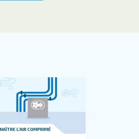
nt sur votre compresseur et vos systèmes, mais aussi
 sur la manière de détecter la fuite et de la prévenir dans
ntactez nos experts
s souhaitez en savoir plus sur nos produits ? Veuil
formulaire avec le plus de détails possible et nos e