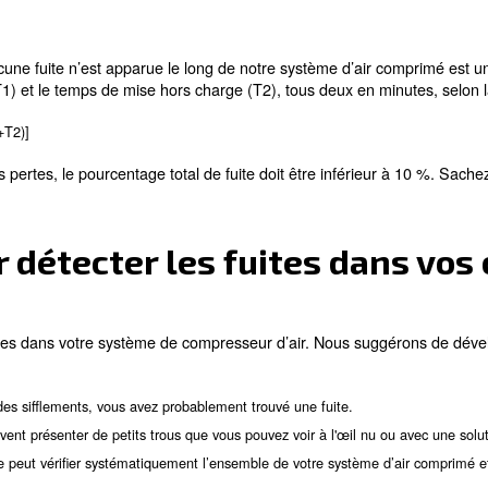
oquées dans plusieurs composants des systèmes d’air co
 raccords
de filtres
ion
assurer qu’aucune fuite n’est apparue le long de notre s
e en charge (T1) et le temps de mise hors charge (T2), t