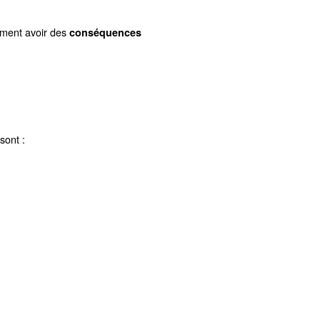
 de votre système de compresseur peuvent être confronté
avez tort. Par conséquent, leur effet peut être plus larg
t la détecter.
 Sous-estimer l’effet de ce problème peut entraîner une
ssance du compresseur.
auterie, elles peuvent également avoir des
conséquen
xemples :
et systèmes de fabrication.
es.
ssaire.