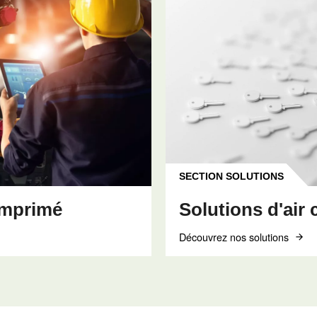
RIMÉ
CONNAÎTRE L’AIR COMPRIM
r
Le guide comple
 que vous
gestion des co
des compresseu
rimé expliquée :
Guide complet sur la gesti
essai et pourquoi
condensats des compresseu
ts des
risques, vidanges et traite